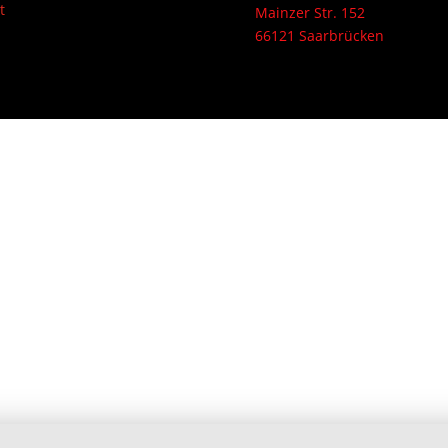
t
Mainzer Str. 152
66121 Saarbrücken