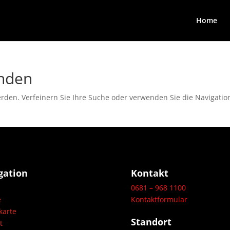
Home
unden
rden. Verfeinern Sie Ihre Suche oder verwenden Sie die Navigatio
gation
Kontakt
0681 – 968 1100
e
Kontaktformular
karte
Standort
t